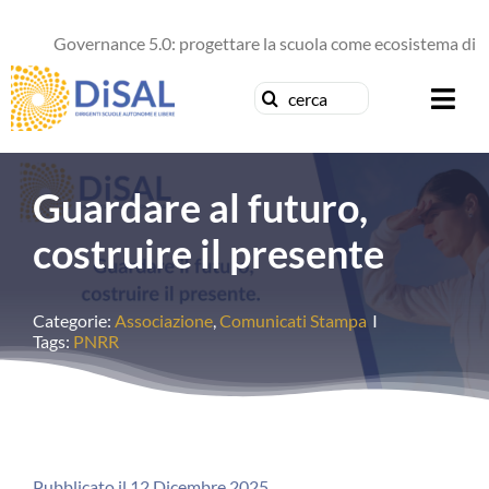
Salta
al
Governance 5.0: progettare la scuola come ecosistema di futu
contenuto
Cerca
Togg
per:
Navi
Chi siamo
Guardare al futuro,
News
costruire il presente
Formazione
Categorie:
Associazione
,
Comunicati Stampa
I
Tags:
PNRR
Concorsi
Pubblicazioni
Contattaci
Pubblicato il 12 Dicembre 2025.