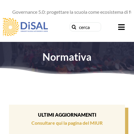
Salta
al
Governance 5.0: progettare la scuola come ecosistema di futuro
contenuto
Cerca
Togg
per:
Navi
Chi siamo
Normativa
News
Formazione
Concorsi
ULTIMI AGGIORNAMENTI
Pubblicazioni
Consultare qui la pagina del MIUR
Contattaci