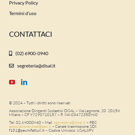
Privacy Policy
Termini d’uso
CONTATTACI
(02) 6900-0940
segreteria@disal.it
© 2024 – Tutti i diritti sono riservati
Associazione Dirigenti Scolastici DiSAL – Via Legnone, 20 20158
Milano –
CF 97290710157 – P. IVA 03472350960
Tel. 02.69000940 – Mail
segreteria@disal.it
– PEC
associazione.
disal
@
pec
.it
–
Canale trasmissione SDI:
f101@pecmifatturi.it – Codice Univoco: USAL8PV