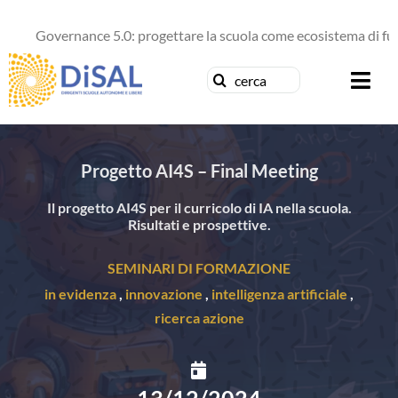
Salta
al
Governance 5.0: progettare la scuola come ecosistema di futuro
contenuto
Cerca
Togg
per:
Navi
Chi siamo
Progetto AI4S – Final Meeting
News
Il progetto AI4S per il curricolo di IA nella scuola.
Risultati e prospettive.
Formazione
SEMINARI DI FORMAZIONE
Concorsi
in evidenza
,
innovazione
,
intelligenza artificiale
,
ricerca azione
Pubblicazioni
Contattaci