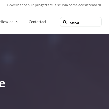
ernance 5.0: progettare la scuola come ecosistema di futuro
Cerca
licazioni
Contattaci
per:
e