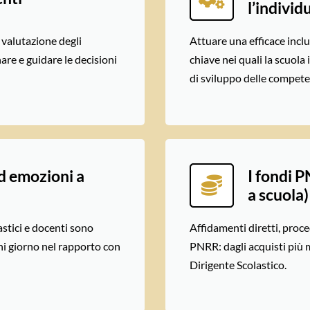
l’individ
a valutazione degli
Attuare una efficace incl
re e guidare le decisioni
chiave nei quali la scuola 
di sviluppo delle competen
ed emozioni a
I fondi P
a scuola)
stici e docenti sono
Affidamenti diretti, proc
gni giorno nel rapporto con
PNRR: dagli acquisti più m
Dirigente Scolastico.