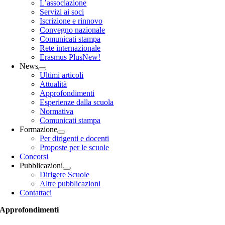
L’associazione
Servizi ai soci
Iscrizione e rinnovo
Convegno nazionale
Comunicati stampa
Rete internazionale
Erasmus Plus
New!
News
Ultimi articoli
Attualità
Approfondimenti
Esperienze dalla scuola
Normativa
Comunicati stampa
Formazione
Per dirigenti e docenti
Proposte per le scuole
Concorsi
Pubblicazioni
Dirigere Scuole
Altre pubblicazioni
Contattaci
Approfondimenti