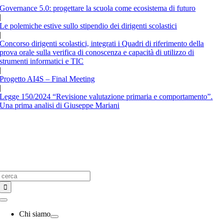
Salta
Governance 5.0: progettare la scuola come ecosistema di futuro
al
|
contenuto
Le polemiche estive sullo stipendio dei dirigenti scolastici
|
Concorso dirigenti scolastici, integrati i Quadri di riferimento della
prova orale sulla verifica di conoscenza e capacità di utilizzo di
strumenti informatici e TIC
|
Progetto AI4S – Final Meeting
|
Legge 150/2024 “Revisione valutazione primaria e comportamento”.
Una prima analisi di Giuseppe Mariani
Cerca
per:
Toggle
Navigation
Chi siamo