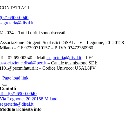
CONTATTACI
(02) 6900-0940
segreteria@disal.it
© 2024 – Tutti i diritti sono riservati
Associazione Dirigenti Scolastici DiSAL – Via Legnone, 20 20158
Milano –
CF 97290710157 – P. IVA 03472350960
Tel. 02.69000940 – Mail
segreteria@disal.it
– PEC
associazione.
disal
@
pec
.it
–
Canale trasmissione SDI:
f101@pecmifatturi.it – Codice Univoco: USAL8PV
Page load link
Torna
Contatti
in
Tel: (02) 6900-0940
cima
Via Legnone, 20 20158 Milano
segreteria@disal.it
Modulo richiesta info