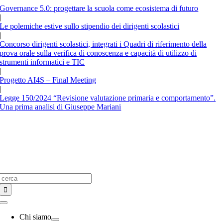
Salta
Governance 5.0: progettare la scuola come ecosistema di futuro
al
|
contenuto
Le polemiche estive sullo stipendio dei dirigenti scolastici
|
Concorso dirigenti scolastici, integrati i Quadri di riferimento della
prova orale sulla verifica di conoscenza e capacità di utilizzo di
strumenti informatici e TIC
|
Progetto AI4S – Final Meeting
|
Legge 150/2024 “Revisione valutazione primaria e comportamento”.
Una prima analisi di Giuseppe Mariani
Cerca
per:
Toggle
Navigation
Chi siamo