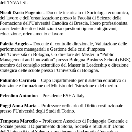
dell’INVALSI.
Nicoli Dario Eugenio –
Docente incaricato di Sociologia economica,
del lavoro e dell’organizzazione presso la Facoltà di Scienze della
Formazione dell’Università Cattolica di Brescia, libero professionista,
consulente di enti ed istituzioni su questioni riguardanti giovani,
educazione, orientamento e lavoro.
Paletta Angelo –
Docente di controllo direzionale, Valutazione delle
performance manageriali e Gestione delle crisi d’impresa
dell’Università di Bologna, Co-direttore del Master in “Public
Management and Innovation” presso Bologna Business School (BBS),
membro del consiglio scientifico del Master in Leadership e direzione
strategica delle scuole presso l’Università di Bologna.
Palumbo Carmela –
Capo Dipartimento per il sistema educativo di
istruzione e formazione del Ministro dell’istruzione e del merito.
Petrolino Antonino
– Presidente ESHA Italy.
Poggi Anna Maria
– Professore ordinario di Diritto costituzionale
presso l’Università degli Studi di Torino.
Tempesta Marcello
– Professore Associato di Pedagogia Generale e
Sociale presso il Dipartimento di Storia, Società e Studi sull’;Uomo
dell’Università del Salento, dove insegna Pedagogia Generale e