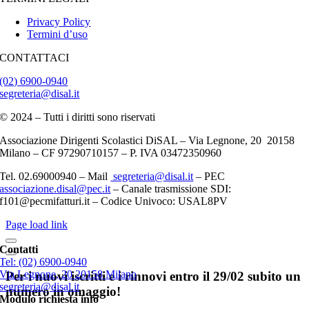
Privacy Policy
Termini d’uso
CONTATTACI
(02) 6900-0940
segreteria@disal.it
© 2024 – Tutti i diritti sono riservati
Associazione Dirigenti Scolastici DiSAL – Via Legnone, 20 20158
Milano –
CF 97290710157 – P. IVA 03472350960
Tel. 02.69000940 – Mail
segreteria@disal.it
– PEC
associazione.
disal
@
pec
.it
–
Canale trasmissione SDI:
f101@pecmifatturi.it – Codice Univoco: USAL8PV
Page load link
Contatti
Tel: (02) 6900-0940
Via Legnone, 20 20158 Milano
Per i nuovi iscritti e i rinnovi entro il 29/02 subito un
segreteria@disal.it
numero in omaggio!
Modulo richiesta info