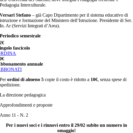
Pedagogia Interculturale.
Versari Stefano
– già Capo Dipartimento per il sistema educativo di
istruzione e formazione del Ministero dell’Istruzione. Presidente di Ser.
In. Ar (Servizi Integrati d’Area).
Periodico semestrale
2€
ingolo fascicolo
ORDINA
0€
bbonamento annuale
ABBONATI
Per
ordini di almeno 5
copie il costo è ridotto a
10€
, senza spese di
spedizione.
La direzione pedagogica
Approfondimenti e proposte
Anno 11 - N. 2
Per i nuovi soci e i rinnovi entro il 29/02 subito un numero in
omaggio!