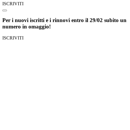
ISCRIVITI
Per i nuovi iscritti e i rinnovi entro il 29/02 subito un
numero in omaggio!
ISCRIVITI
Torna
in
cima