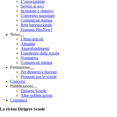
L’associazione
Servizi ai soci
Iscrizione e rinnovo
Convegno nazionale
Comunicati stampa
Rete internazionale
Erasmus Plus
New!
News
Ultimi articoli
Attualità
Approfondimenti
Esperienze dalla scuola
Normativa
Comunicati stampa
Formazione
Per dirigenti e docenti
Proposte per le scuole
Concorsi
Pubblicazioni
Dirigere Scuole
Altre pubblicazioni
Contattaci
La rivista Dirigere Scuole