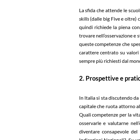
La sfida che attende le scuo
skills
(dalle big Five e oltre) 
quindi richiede la piena con
trovare nell’osservazione e s
queste competenze che spesso
carattere centrato su valori i
sempre più richiesti dal mon
2. Prospettive e prati
In Italia si sta discutendo d
capitale che ruota attorno al
Quali competenze per la vita
osservarle e valutarne nell
diventare consapevole del l
Indicazioni Nazionali?. Su u