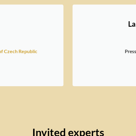
La
 of Czech Republic
Pres
Invited experts