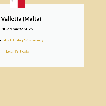
 Valletta (Malta)
10-11 marzo 2026
so:
Archibishop’s Seminary
Leggi l’articolo