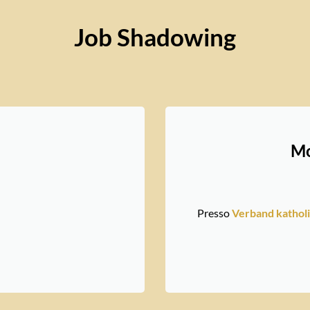
Job Shadowing
Mo
Presso
Verband kathol