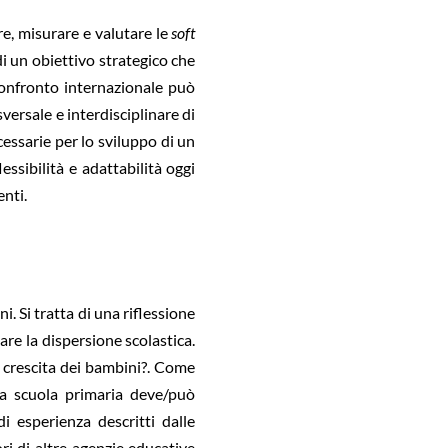
e, misurare e valutare le
soft
 di un obiettivo strategico che
 confronto internazionale può
versale e interdisciplinare di
essarie per lo sviluppo di un
lessibilità e adattabilità oggi
nti.
. Si tratta di una riflessione
are la dispersione scolastica.
e crescita dei bambini?. Come
 la scuola primaria deve/può
i esperienza descritti dalle
ri di altre agenzie educative