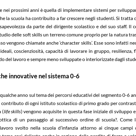
le nei prossimi anni è quella di implementare sistemi per sviluppar
che la scuola ha contribuito a far crescere negli studenti. Si tratta
sapevolezza da parte del dirigente scolastico e del suo staff. Il
tudio delle soft skills un terreno comune proprio per la natura tras
 vengono chiamate anche ‘character skills’. Esse sono infatti nec
deali, coscienziosità, capacità di lavorare in gruppo, resilienza, f
do del lavoro e sempre meno sviluppate o interiorizzate dagli stude
che innovative nel sistema 0-6
a qualche anno sul tema dei percorsi educativi del segmento 0-6 anni
 contributo di ogni istituto scolastico di primo grado per contrast
 (
life skills
) vengono acquisite in questa fase iniziale di sviluppo 
’ottica di un passaggio al successivo ordine di scuola?. Come
avoro svolto nella scuola d’infanzia attorno ai cinque campi d
n tema così delicato anche in ragione della perdita di forza e valo