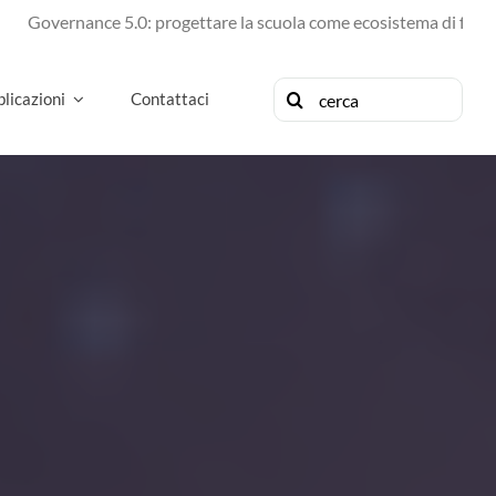
nance 5.0: progettare la scuola come ecosistema di futuro
Cerca
licazioni
Contattaci
per: