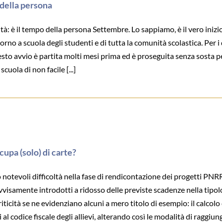
o della persona
à: è il tempo della persona Settembre. Lo sappiamo, è il vero inizio
itorno a scuola degli studenti e di tutta la comunità scolastica. Per i d
esto avvio è partita molti mesi prima ed è proseguita senza sosta p
uola di non facile [...]
cupa (solo) di carte?
li difficoltà nella fase di rendicontazione dei progetti PNRR, n
isamente introdotti a ridosso delle previste scadenze nella tipol
cità se ne evidenziano alcuni a mero titolo di esempio: il calcolo d
l codice fiscale degli allievi, alterando così le modalità di raggiun