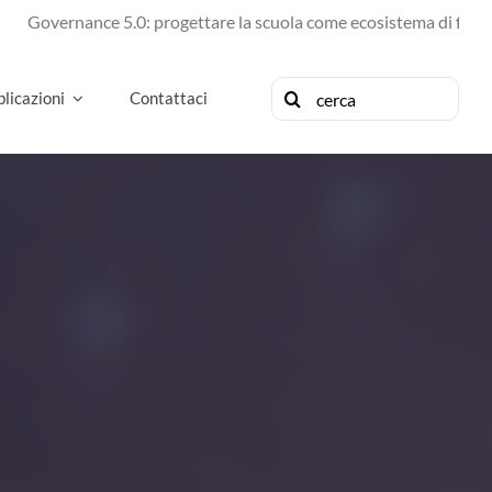
nance 5.0: progettare la scuola come ecosistema di futuro
Cerca
licazioni
Contattaci
per: