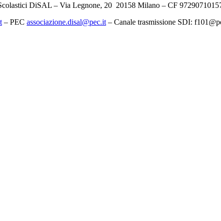
 Scolastici DiSAL – Via Legnone, 20 20158 Milano –
CF 97290710157
t
– PEC
associazione.
disal
@
pec
.it
–
Canale trasmissione SDI: f101@p