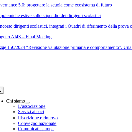
Salta
vernance 5.0: progettare la scuola come ecosistema di futuro
al
contenuto
polemiche estive sullo stipendio dei dirigenti scolastici
corso dirigenti scolastici, integrati i Quadri di riferimento della prova 
ogetto AI4S – Final Meeting
gge 150/2024 “Revisione valutazione primaria e comportamento”. Una 
oggle
avigation
Chi siamo
L’associazione
Servizi ai soci
Iscrizione e rinnovo
Convegno nazionale
Comunicati stampa