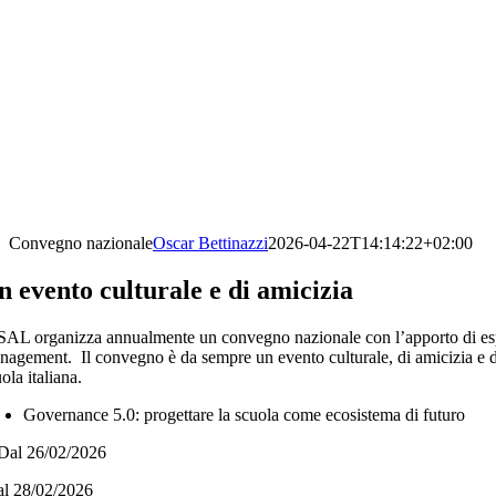
Convegno nazionale
Oscar Bettinazzi
2026-04-22T14:14:22+02:00
n evento culturale e di amicizia
SAL organizza annualmente un convegno nazionale con l’apporto di esperti 
nagement.
Il convegno è da sempre un evento culturale, di amicizia e di
ola italiana.
Governance 5.0: progettare la scuola come ecosistema di futuro
Dal 26/02/2026
al 28/02/2026