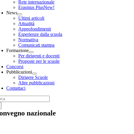
Rete internazionale
Erasmus Plus
New!
News
Ultimi articoli
Attualità
Approfondimenti
Esperienze dalla scuola
Normativa
Comunicati stampa
Formazione
Per dirigenti e docenti
Proposte per le scuole
Concorsi
Pubblicazioni
Dirigere Scuole
Altre pubblicazioni
Contattaci
rca
:
onvegno nazionale