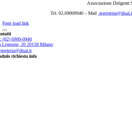
Associazione Dirigenti
Tel. 02.69000940 – Mail
segreteria@disal.i
Page load link
Torna
ntatti
in
l: (02) 6900-0940
cima
a Legnone, 20 20158 Milano
egreteria@disal.it
dulo richiesta info