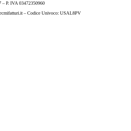
 – P. IVA 03472350960
ecmifatturi.it – Codice Univoco: USAL8PV