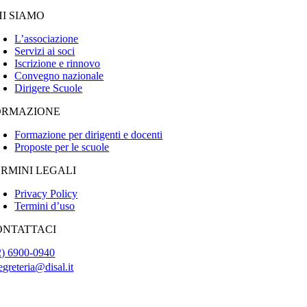
HI SIAMO
L’associazione
Servizi ai soci
Iscrizione e rinnovo
Convegno nazionale
Dirigere Scuole
ORMAZIONE
Formazione per dirigenti e docenti
Proposte per le scuole
ERMINI LEGALI
Privacy Policy
Termini d’uso
ONTATTACI
2) 6900-0940
egreteria@disal.it