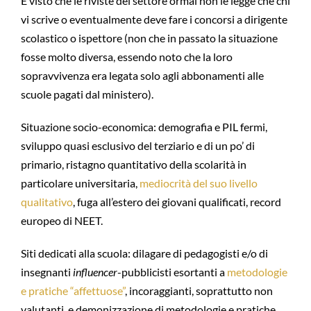
E visto che le riviste del settore ormai non le legge che chi
vi scrive o eventualmente deve fare i concorsi a dirigente
scolastico o ispettore (non che in passato la situazione
fosse molto diversa, essendo noto che la loro
sopravvivenza era legata solo agli abbonamenti alle
scuole pagati dal ministero).
Situazione socio-economica: demografia e PIL fermi,
sviluppo quasi esclusivo del terziario e di un po’ di
primario, ristagno quantitativo della scolarità in
particolare universitaria,
mediocrità del suo livello
qualitativo
, fuga all’estero dei giovani qualificati, record
europeo di NEET.
Siti dedicati alla scuola: dilagare di pedagogisti e/o di
insegnanti
influencer
-pubblicisti esortanti a
metodologie
e pratiche “affettuose”
, incoraggianti, soprattutto non
valutanti, e demonizzazione di metodologie e pratiche