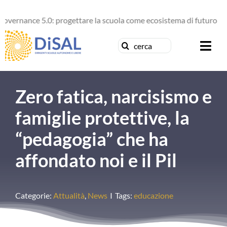
Salta
nce 5.0: progettare la scuola come ecosistema di futuro
al
contenuto
Cerca
Togg
per:
Navi
Chi siamo
Zero fatica, narcisismo e
News
famiglie protettive, la
“pedagogia” che ha
Formazione
affondato noi e il Pil
Concorsi
Categorie:
Attualità
,
News
I
Tags:
educazione
Pubblicazioni
Contattaci