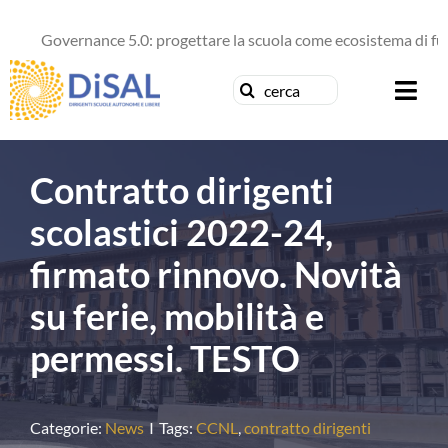
Salta
al
Governance 5.0: progettare la scuola come ecosistema di futuro
contenuto
Cerca
Togg
per:
Navi
Chi siamo
Contratto dirigenti
News
scolastici 2022-24,
firmato rinnovo. Novità
Formazione
su ferie, mobilità e
Concorsi
permessi. TESTO
Pubblicazioni
Categorie:
News
I
Tags:
CCNL
,
contratto dirigenti
Contattaci