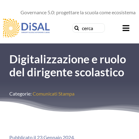
Salta
al
Governance 5.0: progettare la scuola come ecosistema di fu
contenuto
Cerca
Togg
per:
Navi
Chi siamo
Digitalizzazione e ruolo
News
del dirigente scolastico
Formazione
Categorie:
Comunicati Stampa
Concorsi
Pubblicazioni
Contattaci
Pubblicato il 23 Gennaio 2024.