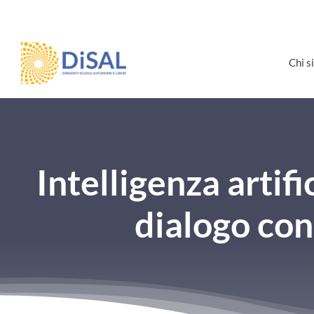
Salta
al
contenuto
Chi 
Intelligenza artif
dialogo con