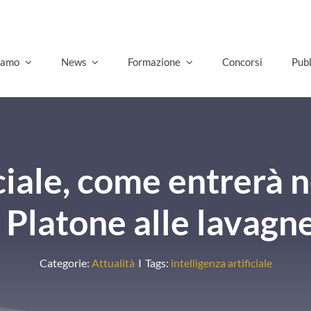
siamo
News
Formazione
Concorsi
Pubb
iciale, come entrerà n
 Platone alle lavagne
Categorie:
Attualità
I
Tags:
intelligenza artificiale