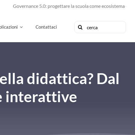
Governance 5.0: progettare la scuola come ecosistema di futuro
Cerca
licazioni
Contattaci
per:
ella didattica? Dal
 interattive