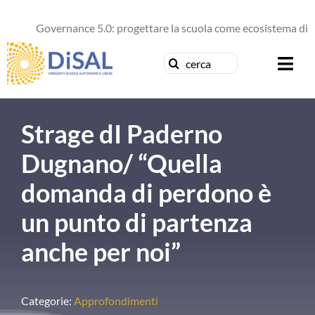
Salta
al
Governance 5.0: progettare la scuola come ecosistema di fut
contenuto
Cerca
Togg
per:
Navi
Chi siamo
Strage dI Paderno
News
Dugnano/ “Quella
domanda di perdono è
Formazione
un punto di partenza
Concorsi
anche per noi”
Pubblicazioni
Categorie:
Approfondimenti
Contattaci