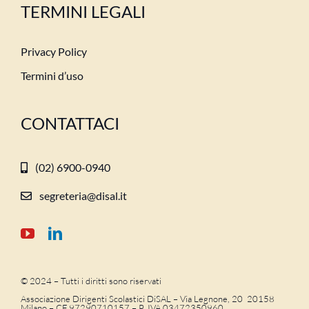
TERMINI LEGALI
Privacy Policy
Termini d’uso
CONTATTACI
(02) 6900-0940
segreteria@disal.it
© 2024 – Tutti i diritti sono riservati
Associazione Dirigenti Scolastici DiSAL – Via Legnone, 20 20158
Milano –
CF 97290710157 – P. IVA 03472350960