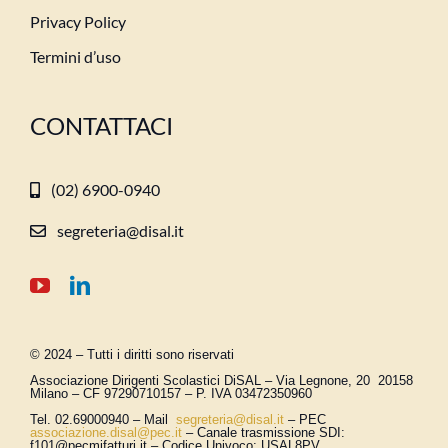
Privacy Policy
Termini d’uso
CONTATTACI
(02) 6900-0940
segreteria@disal.it
© 2024 – Tutti i diritti sono riservati
Associazione Dirigenti Scolastici DiSAL – Via Legnone, 20 20158
Milano –
CF 97290710157 – P. IVA 03472350960
Tel. 02.69000940 – Mail
segreteria@disal.it
– PEC
associazione.
disal
@
pec
.it
–
Canale trasmissione SDI:
f101@pecmifatturi.it – Codice Univoco: USAL8PV