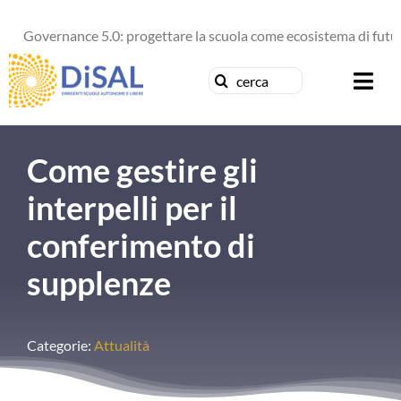
Salta
Governance 5.0: progettare la scuola come ecosistema di futuro
al
contenuto
Cerca
Togg
per:
Navi
Chi siamo
Come gestire gli
News
interpelli per il
conferimento di
Formazione
supplenze
Concorsi
Categorie:
Attualità
Pubblicazioni
Contattaci