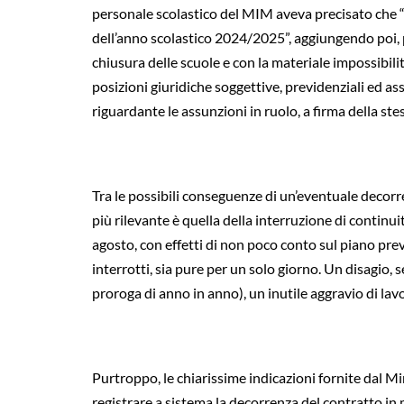
personale scolastico del MIM aveva precisato che “la
dell’anno scolastico 2024/2025”, aggiungendo poi, p
chiusura delle scuole e con la materiale impossibili
posizioni giuridiche soggettive, previdenziali ed as
riguardante le assunzioni in ruolo, a firma della st
Tra le possibili conseguenze di un’eventuale decorr
più rilevante è quella della interruzione di contin
agosto, con effetti di non poco conto sul piano previ
interrotti, sia pure per un solo giorno. Un disagio, 
proroga di anno in anno), un inutile aggravio di lavo
Purtroppo, le chiarissime indicazioni fornite dal Mi
registrare a sistema la decorrenza del contratto in 