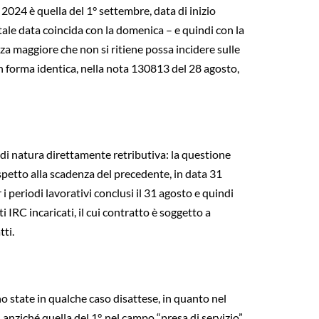
2024 è quella del 1° settembre, data di inizio
tale data coincida con la domenica – e quindi con la
rza maggiore che non si ritiene possa incidere sulle
 in forma identica, nella nota 130813 del 28 agosto,
 di natura direttamente retributiva: la questione
spetto alla scadenza del precedente, in data 31
 i periodi lavorativi conclusi il 31 agosto e quindi
i IRC incaricati, il cui contratto è soggetto a
tti.
no state in qualche caso disattese, in quanto nel
anziché quella del 1°, nel campo “presa di servizio”.