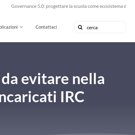
Governance 5.0: progettare la scuola come ecosistema di futuro
Cerca
licazioni
Contattaci
per:
da evitare nella
incaricati IRC