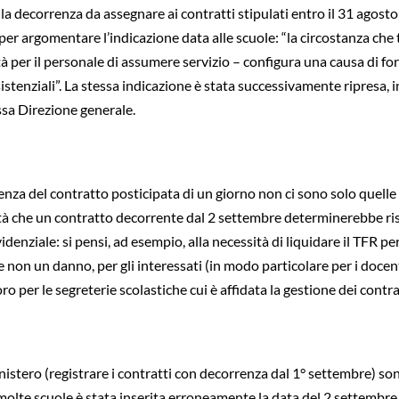
 decorrenza da assegnare ai contratti stipulati entro il 31 agosto 
er argomentare l’indicazione data alle scuole: “la circostanza che 
tà per il personale di assumere servizio – configura una causa di fo
sistenziali”. La stessa indicazione è stata successivamente ripresa,
essa Direzione generale.
enza del contratto posticipata di un giorno non ci sono solo quelle
uità che un contratto decorrente dal 2 settembre determinerebbe ri
denziale: si pensi, ad esempio, alla necessità di liquidare il TFR per
se non un danno, per gli interessati (in modo particolare per i docent
ro per le segreterie scolastiche cui è affidata la gestione dei contra
nistero (registrare i contratti con decorrenza dal 1° settembre) so
molte scuole è stata inserita erroneamente la data del 2 settembre, 