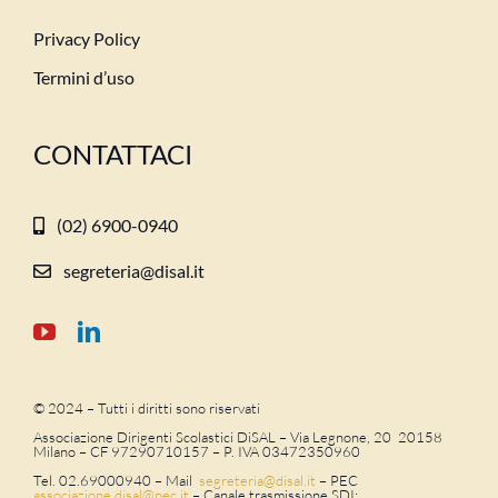
Privacy Policy
Termini d’uso
CONTATTACI
(02) 6900-0940
segreteria@disal.it
© 2024 – Tutti i diritti sono riservati
Associazione Dirigenti Scolastici DiSAL – Via Legnone, 20 20158
Milano –
CF 97290710157 – P. IVA 03472350960
Tel. 02.69000940 – Mail
segreteria@disal.it
– PEC
associazione.
disal
@
pec
.it
–
Canale trasmissione SDI: