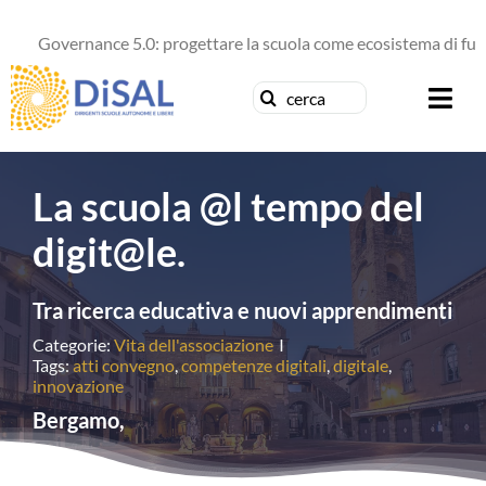
Salta
al
Governance 5.0: progettare la scuola come ecosistema di futur
contenuto
Cerca
Togg
per:
Navi
Chi siamo
La scuola @l tempo del
News
digit@le.
Formazione
Tra ricerca educativa e nuovi apprendimenti
Categorie:
Vita dell'associazione
I
Concorsi
Tags:
atti convegno
,
competenze digitali
,
digitale
,
innovazione
Bergamo,
Pubblicazioni
Contattaci