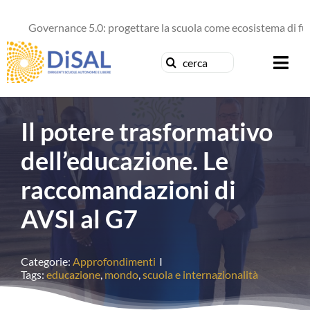
Salta
al
Governance 5.0: progettare la scuola come ecosistema di futuro
contenuto
Cerca
Togg
per:
Navi
Chi siamo
Il potere trasformativo
News
dell’educazione. Le
raccomandazioni di
Formazione
AVSI al G7
Concorsi
Categorie:
Approfondimenti
I
Pubblicazioni
Tags:
educazione
,
mondo
,
scuola e internazionalità
Contattaci