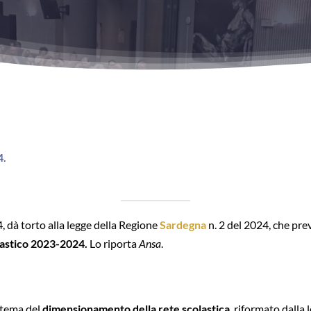
4.
, dà torto alla legge della Regione
Sardegna
n. 2 del 2024, che pre
olastico 2023-2024.
Lo riporta
Ansa
.
 tema del
dimensionamento della rete scolastica
, riformato dalla 