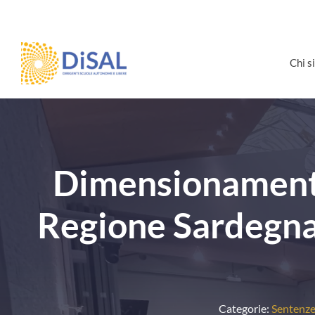
Salta
al
contenuto
Chi 
Dimensionamento,
Regione Sardegna
Categorie:
Sentenz