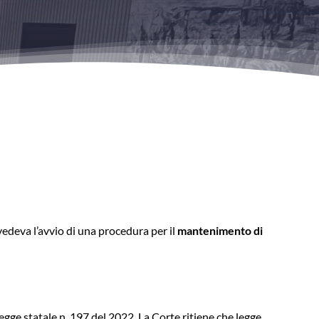
vedeva l’avvio di una procedura per il
mantenimento di
legge statale n. 197 del 2022. La Corte ritiene che legge