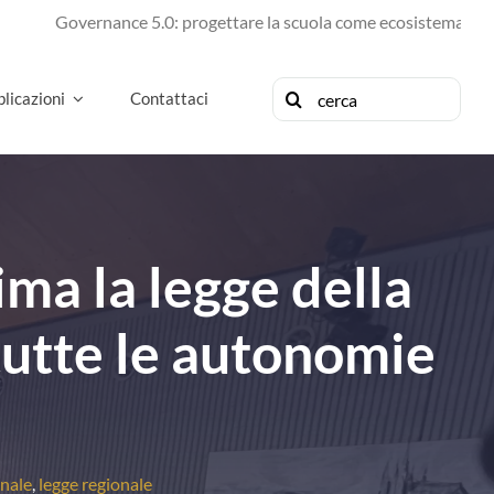
Governance 5.0: progettare la scuola come ecosistema di futuro
Cerca
licazioni
Contattaci
per:
ma la legge della
utte le autonomie
onale
,
legge regionale