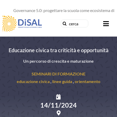
Salta
al
Governance 5.0: progettare la scuola come ecosistema di fut
contenuto
Cerca
Togg
per:
Navi
Chi siamo
Educazione civica tra criticità e opportunità
News
Un percorso di crescita e maturazione
Formazione
SEMINARI DI FORMAZIONE
educazione civica
,
linee guida
,
orientamento
Concorsi
Pubblicazioni
14/11/2024
Contattaci