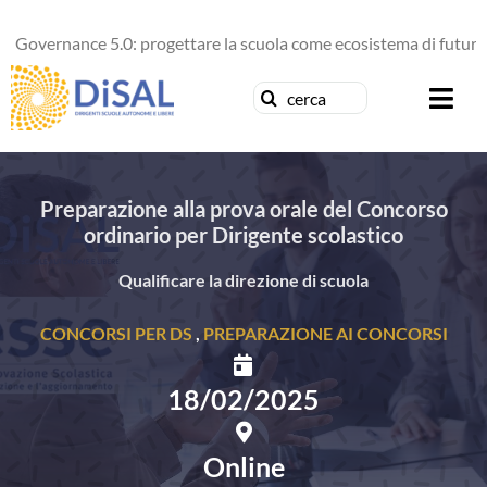
Salta
ernance 5.0: progettare la scuola come ecosistema di futuro
al
contenuto
Cerca
Togg
per:
Navi
Chi siamo
Preparazione alla prova orale del Concorso
ordinario per Dirigente scolastico
News
Qualificare la direzione di scuola
Formazione
CONCORSI PER DS
,
PREPARAZIONE AI CONCORSI
Concorsi
18/02/2025
Pubblicazioni
Online
Contattaci