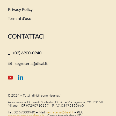
Privacy Policy
Termini d’uso
CONTATTACI
(02) 6900-0940
segreteria@disal.it
© 2024 – Tutti i diritti sono riservati
Associazione Dirigenti Scolastici DiSAL – Via Legnone, 20 20158
Milano –
CF 97290710157 – P. IVA 03472350960
Tel. 02.69000940 – Mail
segreteria@disal.it
– PEC
associazione.
disal
@
pec
.it
–
Canale trasmissione SDI: