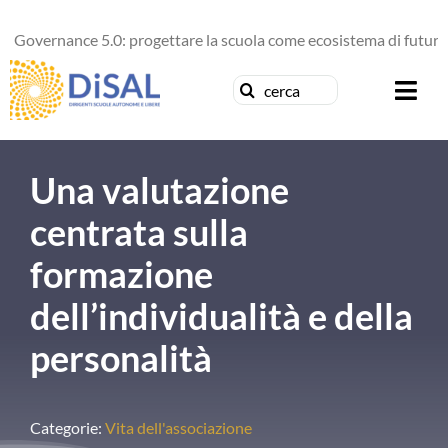
Salta
ernance 5.0: progettare la scuola come ecosistema di futuro
al
contenuto
Cerca
Togg
per:
Navi
Chi siamo
Una valutazione
News
centrata sulla
formazione
Formazione
dell’individualità e della
Concorsi
personalità
Pubblicazioni
Categorie:
Vita dell'associazione
Contattaci