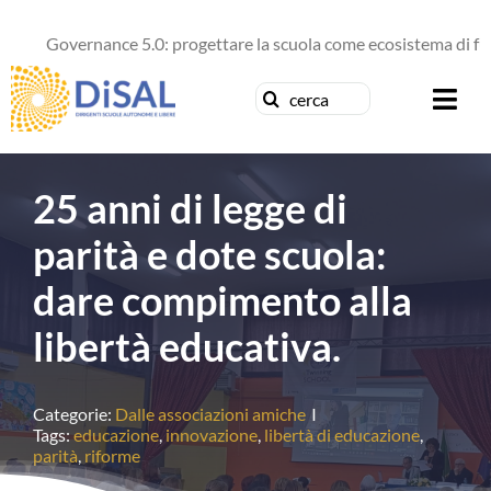
Salta
al
Governance 5.0: progettare la scuola come ecosistema di futur
contenuto
Cerca
Togg
per:
Navi
Chi siamo
25 anni di legge di
News
parità e dote scuola:
dare compimento alla
Formazione
libertà educativa.
Concorsi
Categorie:
Dalle associazioni amiche
I
Pubblicazioni
Tags:
educazione
,
innovazione
,
libertà di educazione
,
parità
,
riforme
Contattaci