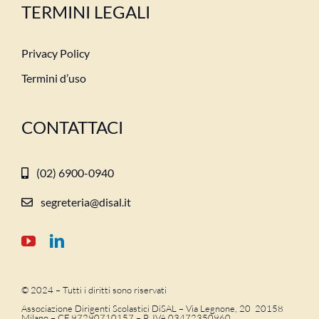
TERMINI LEGALI
Privacy Policy
Termini d’uso
CONTATTACI
(02) 6900-0940
segreteria@disal.it
© 2024 – Tutti i diritti sono riservati
Associazione Dirigenti Scolastici DiSAL – Via Legnone, 20 20158
Milano –
CF 97290710157 – P. IVA 03472350960