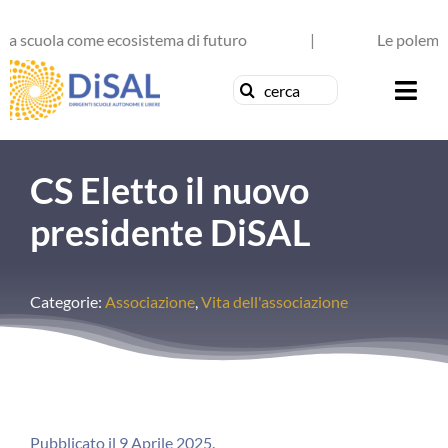
Salta
 scuola come ecosistema di futuro
al
|
Le polemiche e
contenuto
Cerca
Togg
per:
Navi
Chi siamo
CS Eletto il nuovo
News
presidente DiSAL
Formazione
Categorie:
Associazione
,
Vita dell'associazione
Concorsi
Pubblicazioni
Contattaci
Pubblicato il 9 Aprile 2025.