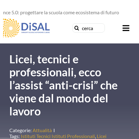
Salta
: progettare la scuola come ecosistema di futuro
al
|
contenuto
Cerca
Togg
per:
Navi
Chi siamo
Licei, tecnici e
News
professionali, ecco
l’assist “anti-crisi” che
Formazione
viene dal mondo del
Concorsi
lavoro
Pubblicazioni
Categorie:
Attualità
I
Tags:
Istituti Tecnici Istituti Professionali
,
Licei
Contattaci