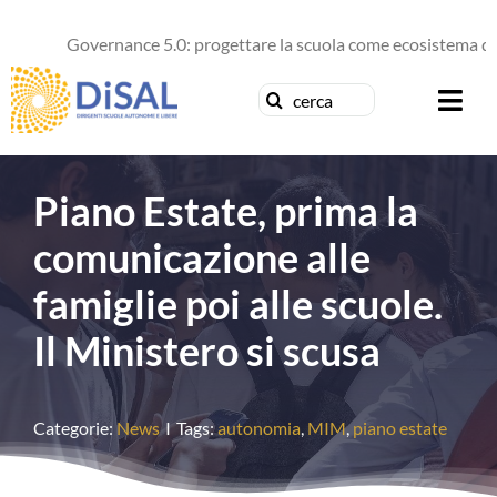
Salta
al
Governance 5.0: progettare la scuola come ecosistema di fut
contenuto
Cerca
Togg
per:
Navi
Chi siamo
Piano Estate, prima la
News
comunicazione alle
famiglie poi alle scuole.
Formazione
Il Ministero si scusa
Concorsi
Categorie:
News
I
Tags:
autonomia
,
MIM
,
piano estate
Pubblicazioni
Contattaci