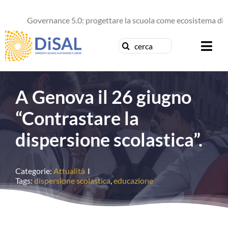
Salta
al
Governance 5.0: progettare la scuola come ecosistema di fut
contenuto
Cerca
Togg
per:
Navi
Chi siamo
A Genova il 26 giugno
News
“Contrastare la
dispersione scolastica”.
Formazione
Concorsi
Categorie:
Attualità
I
Tags:
dispersione scolastica
,
educazione
Pubblicazioni
Contattaci