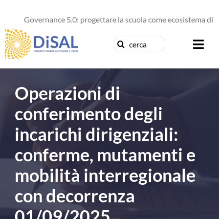
Salta
al
Governance 5.0: progettare la scuola come ecosistema di futu
contenuto
Cerca
Togg
per:
Navi
Chi siamo
Operazioni di
News
conferimento degli
incarichi dirigenziali:
Formazione
conferme, mutamenti e
Concorsi
mobilità interregionale
Pubblicazioni
con decorrenza
01/09/2025
Contattaci