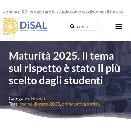
Salta
nce 5.0: progettare la scuola come ecosistema di futuro
al
contenuto
Cerca
Togg
per:
Navi
Chi siamo
Maturità 2025. Il tema
News
sul rispetto è stato il più
scelto dagli studenti
Formazione
Concorsi
Categorie:
News
I
Tags:
esame di stato 2025
,
prima prova scritta
Pubblicazioni
Contattaci