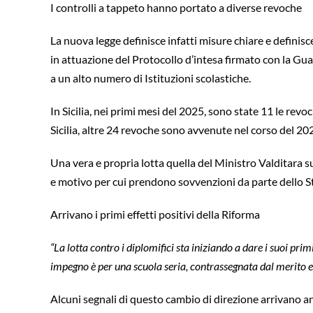
I controlli a tappeto hanno portato a diverse revoche
La nuova legge definisce infatti misure chiare e definisce
in attuazione del Protocollo d’intesa firmato con la Guar
a un alto numero di Istituzioni scolastiche.
In Sicilia, nei primi mesi del 2025, sono state 11 le revo
Sicilia, altre 24 revoche sono avvenute nel corso del 2
Una vera e propria lotta quella del Ministro Valditara s
e motivo per cui prendono sovvenzioni da parte dello S
Arrivano i primi effetti positivi della Riforma
“La lotta contro i diplomifici sta iniziando a dare i suoi primi
impegno è per una scuola seria, contrassegnata dal merito e d
Alcuni segnali di questo cambio di direzione arrivano a