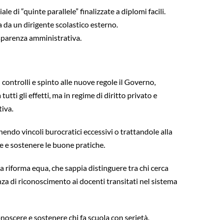
ale di “quinte parallele” finalizzate a diplomi facili.
a da un dirigente scolastico esterno.
asparenza amministrativa.
controlli e spinto alle nuove regole il Governo,
utti gli effetti, ma in regime di diritto privato e
tiva.
endo vincoli burocratici eccessivi o trattandole alla
re e sostenere le buone pratiche.
na riforma equa, che sappia distinguere tra chi cerca
anza di riconoscimento ai docenti transitati nel sistema
noscere e sostenere chi fa scuola con serietà.