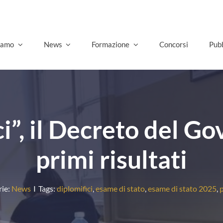
G
siamo
News
Formazione
Concorsi
Pubb
ci”, il Decreto del G
primi risultati
rie:
News
I
Tags:
diplomifici
,
esame di stato
,
esame di stato 2025
,
p