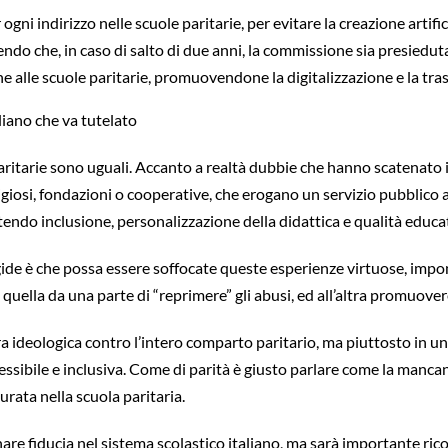
ogni indirizzo nelle scuole paritarie, per evitare la creazione artifici
ndo che, in caso di salto di due anni, la commissione sia presiedut
e alle scuole paritarie, promuovendone la digitalizzazione e la tr
liano che va tutelato
aritarie sono uguali. Accanto a realtà dubbie che hanno scatenato i 
ligiosi, fondazioni o cooperative, che erogano un servizio pubblico a t
endo inclusione, personalizzazione della didattica e qualità educa
igide è che possa essere soffocate queste esperienze virtuose, impon
à quella da una parte di “reprimere” gli abusi, ed all’altra promuove
ra ideologica contro l’intero comparto paritario, ma piuttosto in u
ccessibile e inclusiva. Come di parità è giusto parlare come la manc
urata nella scuola paritaria.
re fiducia nel sistema scolastico italiano, ma sarà importante rico