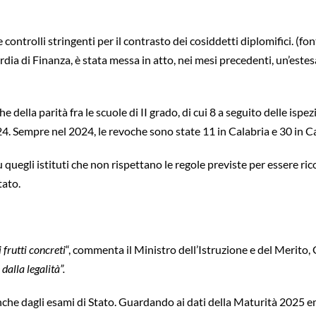
 controlli stringenti per il contrasto dei cosiddetti diplomifici. (fo
dia di Finanza, è stata messa in atto, nei mesi precedenti, un’estes
che della parità fra le scuole di II grado, di cui 8 a seguito delle i
024. Sempre nel 2024, le revoche sono state 11 in Calabria e 30 in 
u quegli istituti che non rispettano le regole previste per essere r
tato.
 frutti concreti
“, commenta il Ministro dell’Istruzione e del Merito, 
alla legalità”.
nche dagli esami di Stato. Guardando ai dati della Maturità 2025 em