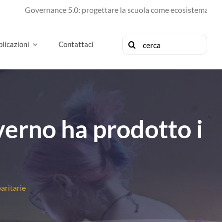
overnance 5.0: progettare la scuola come ecosistema di futuro
Cerca
licazioni
Contattaci
per:
overno ha prodotto i
aritarie