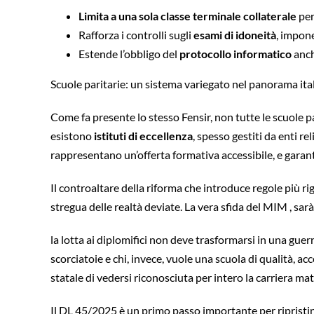
Limita a una sola classe terminale collaterale
per 
Rafforza i controlli sugli
esami di idoneità
, impone
Estende l’obbligo del
protocollo informatico
anch
Scuole paritarie: un sistema variegato nel panorama ita
Come fa presente lo stesso Fensir, non tutte le scuole p
esistono
istituti di eccellenza
, spesso gestiti da enti re
rappresentano un’offerta formativa accessibile, e garant
Il controaltare della riforma che introduce regole più r
stregua delle realtà deviate. La vera sfida del MIM , sar
la lotta ai diplomifici non deve trasformarsi in una guer
scorciatoie e chi, invece, vuole una scuola di qualità, a
statale di vedersi riconosciuta per intero la carriera mat
Il DL 45/2025 è un primo passo importante per ripristina