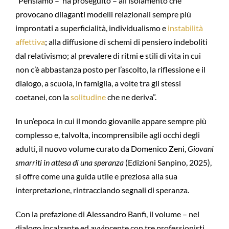
“Pensiamo – ha proseguito – all’isolamento che
provocano dilaganti modelli relazionali sempre più
improntati a superficialità, individualismo e
instabilità
affettiva
; alla diffusione di schemi di pensiero indeboliti
dal relativismo; al prevalere di ritmi e stili di vita in cui
non c’è abbastanza posto per l’ascolto, la riflessione e il
dialogo, a scuola, in famiglia, a volte tra gli stessi
coetanei, con la
solitudine
che ne deriva”.
In un’epoca in cui il mondo giovanile appare sempre più
complesso e, talvolta, incomprensibile agli occhi degli
adulti, il nuovo volume curato da Domenico Zeni,
Giovani
smarriti in attesa di una speranza
(Edizioni Sanpino, 2025),
si offre come una guida utile e preziosa alla sua
interpretazione, rintracciando segnali di speranza.
Con la prefazione di Alessandro Banfi, il volume – nel
dialogo incalzante ed avvincente con tre professionisti