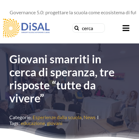
Salta
al
Governance 5.0: progettare la scuola come ecosistema di futuro
contenuto
Cerca
Togg
per:
Navi
Chi siamo
Giovani smarriti in
News
cerca di speranza, tre
risposte “tutte da
Formazione
vivere”
Concorsi
Categorie:
Esperienze dalla scuola
,
News
I
Pubblicazioni
Tags:
educazione
,
giovani
Contattaci