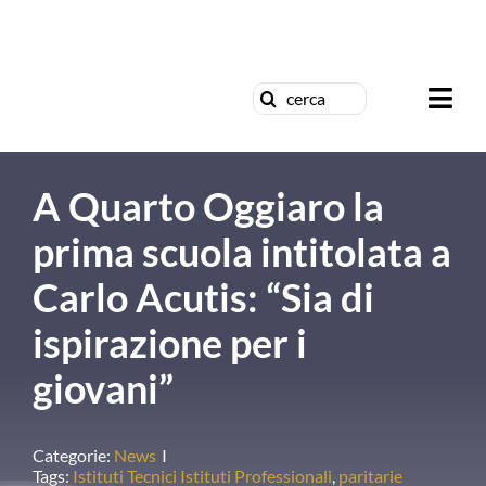
Salta
al
G
contenuto
Cerca
Togg
per:
Navi
Chi siamo
A Quarto Oggiaro la
News
prima scuola intitolata a
Carlo Acutis: “Sia di
Formazione
ispirazione per i
Concorsi
giovani”
Pubblicazio
Categorie:
News
I
Tags:
Istituti Tecnici Istituti Professionali
,
paritarie
Contattaci