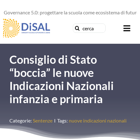
Salta
ernance 5.0: progettare la scuola come ecosistema di futuro
al
contenuto
Cerca
Togg
per:
Navi
Chi siamo
Consiglio di Stato
News
“boccia” le nuove
Indicazioni Nazionali
Formazione
infanzia e primaria
Concorsi
Categorie:
Sentenze
I
Tags:
nuove indicazioni nazionali
Pubblicazioni
Contattaci