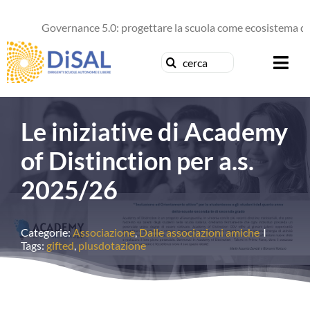
Salta
al
Governance 5.0: progettare la scuola come ecosistema di fu
contenuto
Cerca
Togg
per:
Navi
Chi siamo
Le iniziative di Academy
News
of Distinction per a.s.
2025/26
Formazione
Concorsi
Categorie:
Associazione
,
Dalle associazioni amiche
I
Tags:
gifted
,
plusdotazione
Pubblicazioni
Contattaci