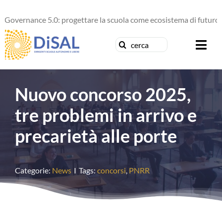
Salta
rnance 5.0: progettare la scuola come ecosistema di futuro
al
contenuto
Cerca
Togg
per:
Navi
Chi siamo
Nuovo concorso 2025,
News
tre problemi in arrivo e
precarietà alle porte
Formazione
Concorsi
Categorie:
News
I
Tags:
concorsi
,
PNRR
Pubblicazioni
Contattaci