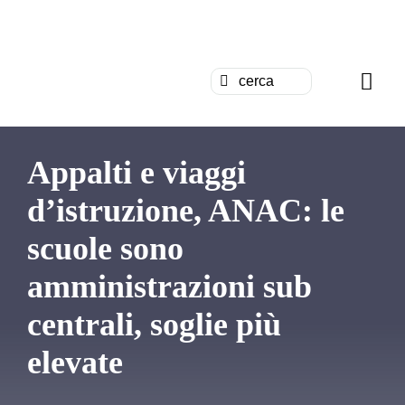
Salta
al
G
contenuto
Cerca
Togg
per:
Navi
Chi siamo
Appalti e viaggi
News
d’istruzione, ANAC: le
scuole sono
Formazion
amministrazioni sub
Concorsi
centrali, soglie più
Pubblicazi
elevate
Contattaci