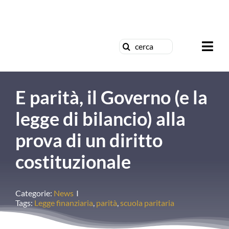
Salta
al
G
contenuto
Cerca
Togg
per:
Navi
Chi siamo
E parità, il Governo (e la
News
legge di bilancio) alla
prova di un diritto
Formazione
costituzionale
Concorsi
Categorie:
News
I
Pubblicazio
Tags:
Legge finanziaria
,
parità
,
scuola paritaria
Contattaci