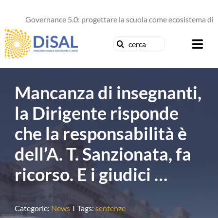
Salta
al
Governance 5.0: progettare la scuola come ecosistema di futu
contenuto
Cerca
Togg
per:
Navi
Chi siamo
Mancanza di insegnanti,
News
la Dirigente risponde
che la responsabilità è
Formazione
dell’A. T. Sanzionata, fa
Concorsi
ricorso. E i giudici …
Pubblicazioni
Categorie:
News
I
Tags:
sentenze
Contattaci