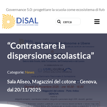
Salta
Governance 5.0: progettare la scuola come ecosistema di futuro
al
contenuto
Cerca
Togg
per:
Navi
Chi siamo
“Contrastare la
News
dispersione scolastica”
Formazione
Categorie:
News
Concorsi
Sala Aliseo, Magazzini del cotone - Genova,
dal 20/11/2025
Pubblicazioni
Contattaci