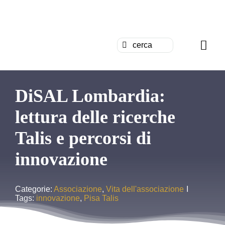
Salta
al
G
contenuto
Cerca
Togg
per:
Navi
Chi siamo
DiSAL Lombardia:
News
lettura delle ricerche
Talis e percorsi di
Formazion
innovazione
Concorsi
Categorie:
Associazione
,
Vita dell'associazione
I
Pubblicazi
Tags:
innovazione
,
Pisa Talis
Contattaci