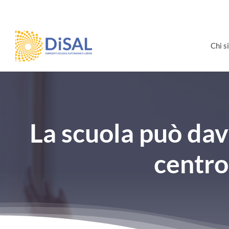
Salta
al
contenuto
Chi 
La scuola può dav
centro