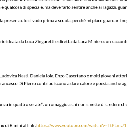
a è qualcosa di speciale, ma deve farlo sentire anche ai ragazzi, gua
la presenza. Io ci vado prima a scuola, perché mi piace guardarli neg
rie ideata da Luca Zingaretti e diretta da Luca Miniero: un raccont
udovica Nasti, Daniela Ioia, Enzo Casertano e molti giovani attori c
 Francesco Di Pierro contribuiscono a dare calore e poesia anche agl
eranza in quattro serate”: un omaggio a chi non smette di credere ch
 di Rimini al link :
https://www.youtube.com/watch?v=TtPLmU