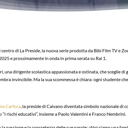
centro di La Preside, la nuova serie prodotta da Bibi Film TV e Zoc
2025 e prossimamente in onda in prima serata su Rai 1.
ri, una dirigente scolastica appassionata e ostinata, che sceglie d
sembra invincibile. Ma la sua scommessa è chiara: ogni studente che 
ia Carfora
, la preside di Caivano diventata simbolo nazionale di co
 “I rischi educativi”, insieme a Paolo Valentini e Franco Nembrini.
la passione e la concretezza delle sue parole: «Noi siamo una famig