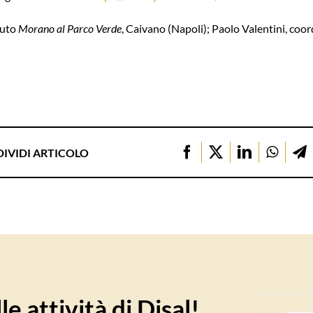
tuto
Morano al Parco Verde
, Caivano (Napoli); Paolo Valentini, coor
IVIDI ARTICOLO
e attività di Disal!