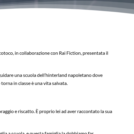
otoco, in collaborazione con Rai Fiction, presentata il
i guidare una scuola dell’hinterland napoletano dove
torna in classe è una vita salvata.
raggio e riscatto. È proprio lei ad aver raccontato la sua
lia a scuola, e questa famiglia la dobbiamo far