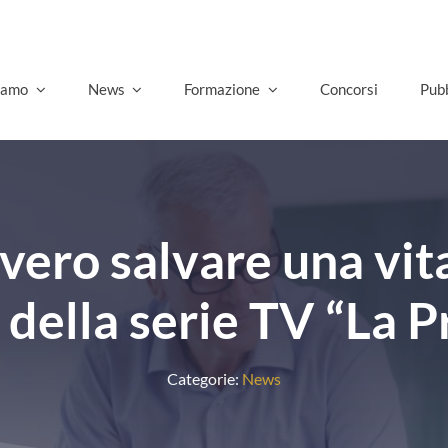
siamo
News
Formazione
Concorsi
Pubb
vero salvare una vit
 della serie TV “La P
Categorie:
News