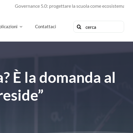
Governance 5.0: progettare la scuola come ecosistema di futuro
Cerca
licazioni
Contattaci
per:
a? È la domanda al
reside”