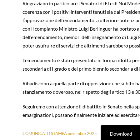
Ringraziano in particolare i Senatori di FI e di Noi Mode
coerenza con i positivi interventi tenuti sia dal Preside
l’approvazione dell’emendamento, a ulteriore potenziamen
con il compianto Ministro Luigi Berlinguer ha portato all
dell’emendamento, memori dell’insegnamento di Luigi Ber
poter usufruire di servizi che altrimenti sarebbero possib
L’emendamento è stato presentato in forma ridotta per ave
secondaria di I grado e del primo biennio secondaria di 
Ribadiscono a quella parte di opposizione che subito ha 
stanziamento doveroso, nel rispetto degli articoli 3 e 30
Seguiremo con attenzione il dibattito in Senato nella spe
emarginazioni, possano finalmente iniziare ad esercitare i
Download
COMUNICATO STAMPA novembre 2025