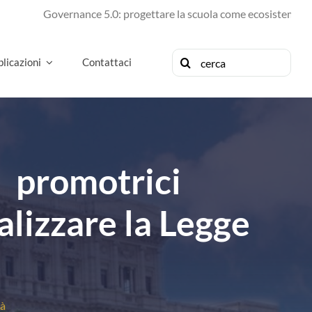
Governance 5.0: progettare la scuola come ecosistema di futuro
Cerca
licazioni
Contattaci
per:
i promotrici
alizzare la Legge
tà