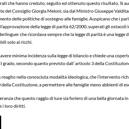
rati che hanno creduto, seguito ed ottenuto questo risultato. Si aug
nte del Consiglio Giorgia Meloni, sia dal Ministro Giuseppe Valditar
to delle politiche di sostegno alle famiglie. Auspicano che i parlam
’approvazione della legge di parità 62/2000, superati gli ostacoli i
linguer che ricordava sempre che la legge di parità è una legge di
ili solo ai ricchi.
re minima incidenza sulla legge di bilancio e chiede una copertura d
II grado, secondo quanto previsto dall’ articolo 3 della Costituzion
reagito nella conosciuta modalità ideologica, che l’intervento richi
 della Costituzione, a permettere alle famiglie meno abbienti di eser
ranza che questo raggio di luce sia foriero di una bella giornata i
 loro diritti.