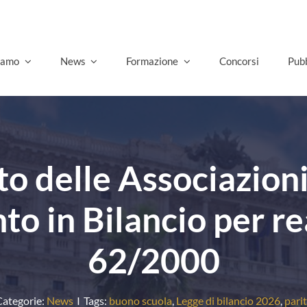
siamo
News
Formazione
Concorsi
Pubb
to delle Associazion
 in Bilancio per re
62/2000
ategorie:
News
I
Tags:
buono scuola
,
Legge di bilancio 2026
,
pari