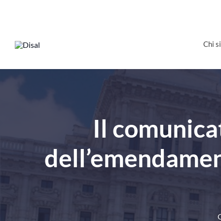
Salta
al
contenuto
Chi 
Il comunica
dell’emendamento
C