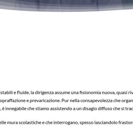
 stabili e fluide, la dirigenza assume una fisionomia nuova, quasi r
i sopraffazione e prevaricazione. Pur nella consapevolezza che organ
, è innegabile che stiamo assistendo a un disagio diffuso che si trad
 delle mura scolastiche e che interrogano, spesso lasciandolo frasto