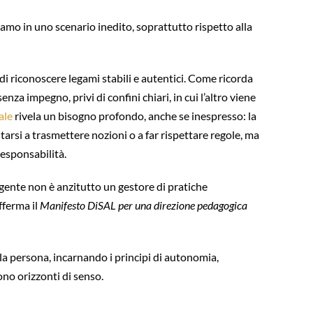
iamo in uno scenario inedito, soprattutto rispetto alla
ltà di riconoscere legami stabili e autentici. Come ricorda
senza impegno, privi di confini chiari, in cui l’altro viene
ale
rivela un bisogno profondo, anche se inespresso: la
itarsi a trasmettere nozioni o a far rispettare regole, ma
esponsabilità.
igente non è anzitutto un gestore di pratiche
fferma il
Manifesto DiSAL per una direzione pedagogica
lla persona, incarnando i principi di autonomia,
no orizzonti di senso.