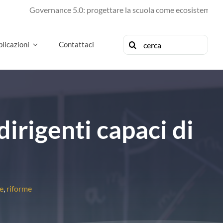
Governance 5.0: progettare la scuola come ecosistema di futuro
Cerca
licazioni
Contattaci
per:
irigenti capaci di
e
,
riforme