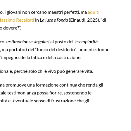
o. I giovani non cercano maestri perfetti, ma
adulti
assimo Recalcati
in
La luce e l’onda
(Einaudi, 2025), “di
io dovere?”.
ico,
testimonianze singolari
al posto dell’
esemplarità
, ma portatori del “fuoco del desiderio”: uomini e donne
l’impegno, della fatica e della costruzione.
ionale, perché solo chi è vivo può generare vita.
e, ma promuove una formazione continua che renda gli
 tale testimonianza possa fiorire, sostenendo le
ltà e l’eventuale senso di frustrazione che gli