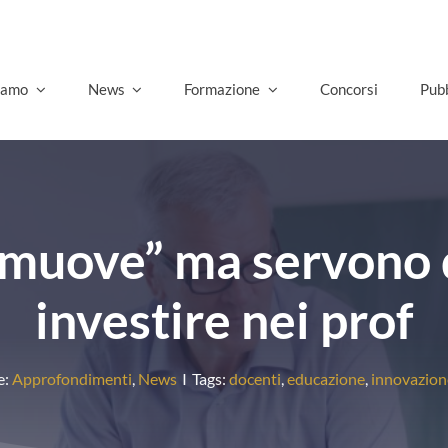
siamo
News
Formazione
Concorsi
Pubb
 “muove” ma servono d
investire nei prof
e:
Approfondimenti
,
News
I
Tags:
docenti
,
educazione
,
innovazion