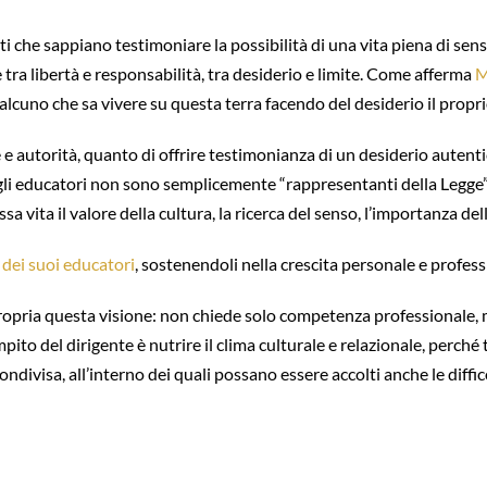
 che sappiano testimoniare la possibilità di una vita piena di sens
 tra libertà e responsabilità, tra desiderio e limite. Come afferma
M
ualcuno che sa vivere su questa terra facendo del desiderio il propr
ne e autorità, quanto di offrire testimonianza di un desiderio autent
i gli educatori non sono semplicemente “rappresentanti della Legge”
a vita il valore della cultura, la ricerca del senso, l’importanza del
 dei suoi educatori
, sostenendoli nella crescita personale e profess
fa propria questa visione: non chiede solo competenza professional
ito del dirigente è nutrire il clima culturale e relazionale, perché
ndivisa, all’interno dei quali possano essere accolti anche le diffico