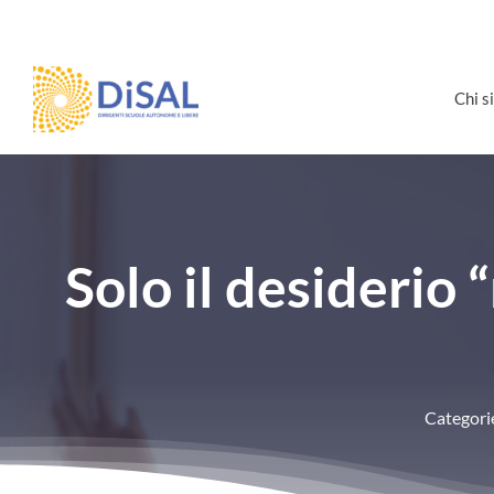
Salta
al
contenuto
Chi 
Solo il desiderio
Categori