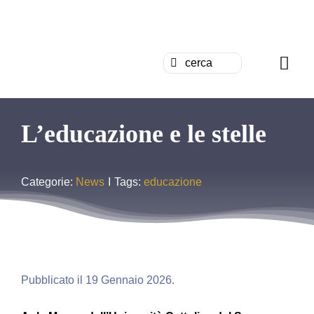
Salta
al
G
contenuto
Cerca
Togg
per:
Navi
Chi siamo
L’educazione e le stelle
News
Categorie:
News
I
Tags:
educazione
Formazion
Concorsi
Pubblicazi
Pubblicato il 19 Gennaio 2026.
Contattaci