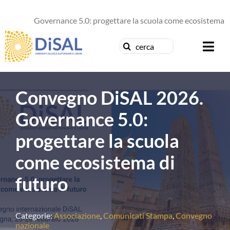
Salta
al
Governance 5.0: progettare la scuola come ecosistema di fu
contenuto
Cerca
Togg
per:
Navi
Chi siamo
Convegno DiSAL 2026.
News
Governance 5.0:
progettare la scuola
Formazione
come ecosistema di
Concorsi
futuro
Pubblicazioni
Categorie:
Associazione
,
Comunicati Stampa
,
Convegno
nazionale
Contattaci