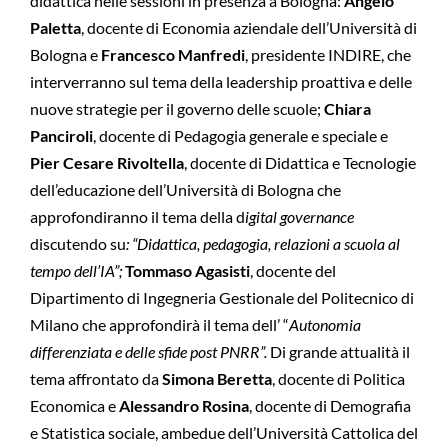
didattica nelle sessioni in presenza a Bologna:
Angelo
Paletta
, docente di Economia aziendale dell’Università di
Bologna e
Francesco Manfredi
, presidente INDIRE, che
interverranno sul tema della leadership proattiva e delle
nuove strategie per il governo delle scuole;
Chiara
Panciroli
, docente di Pedagogia generale e speciale e
Pier Cesare Rivoltella
, docente di Didattica e Tecnologie
dell’educazione dell’Università di Bologna che
approfondiranno il tema della d
igital governance
discutendo su
: “Didattica, pedagogia, relazioni a scuola al
tempo dell’IA”;
Tommaso Agasisti
, docente del
Dipartimento di Ingegneria Gestionale del Politecnico di
Milano che approfondirà il tema dell’ “
Autonomia
differenziata e delle sfide post PNRR”.
Di grande attualità il
tema affrontato da
Simona Beretta
, docente di Politica
Economica e
Alessandro Rosina
, docente di Demografia
e Statistica sociale, ambedue dell’Università Cattolica del