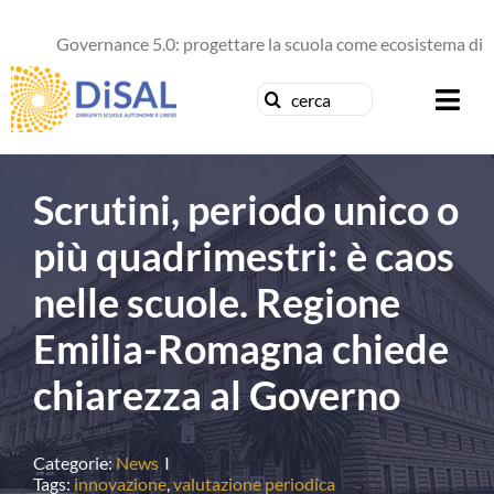
Salta
al
Governance 5.0: progettare la scuola come ecosistema di futu
contenuto
Cerca
Togg
per:
Navi
Chi siamo
Scrutini, periodo unico o
News
più quadrimestri: è caos
nelle scuole. Regione
Formazione
Emilia-Romagna chiede
Concorsi
chiarezza al Governo
Pubblicazioni
Categorie:
News
I
Tags:
innovazione
,
valutazione periodica
Contattaci