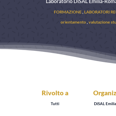
Laboratorio DiSAL Emilia-Rom
FORMAZIONE
,
LABORATORI RE
orientamento
,
valutazione st
Rivolto a
Organiz
Tutti
DiSAL Emil