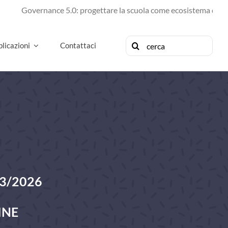
vernance 5.0: progettare la scuola come ecosistema di futuro
Cerca
licazioni
Contattaci
per:
3/2026
INE