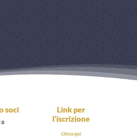
o soci
Link per
l’iscrizione
 0
Clicca qui