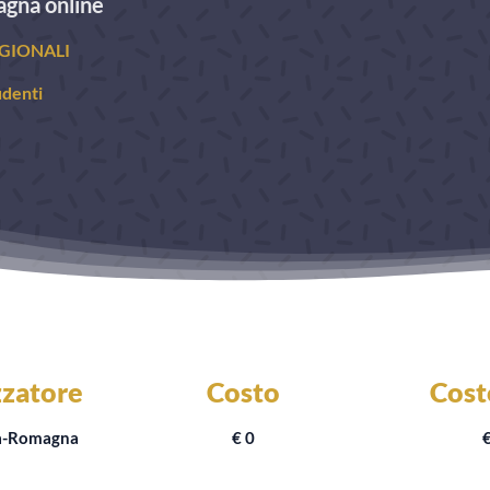
agna online
GIONALI
udenti
zatore
Costo
Cost
ia-Romagna
€ 0
€