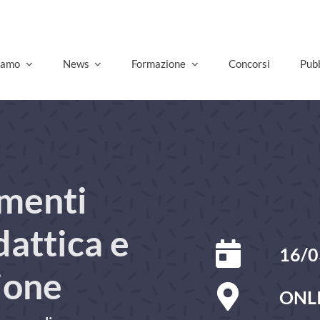
Go
siamo
News
Formazione
Concorsi
Pubb
amenti
dattica e
16/0
ione
ONL