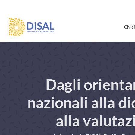
Salta
al
contenuto
Chi 
Dagli orient
nazionali alla di
alla valutaz