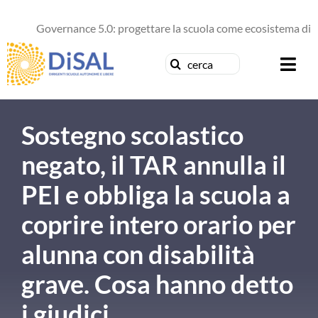
Salta
al
Governance 5.0: progettare la scuola come ecosistema di fut
contenuto
Cerca
Togg
per:
Navi
Chi siamo
Sostegno scolastico
News
negato, il TAR annulla il
PEI e obbliga la scuola a
Formazione
coprire intero orario per
Concorsi
alunna con disabilità
Pubblicazioni
grave. Cosa hanno detto
i giudici
Contattaci